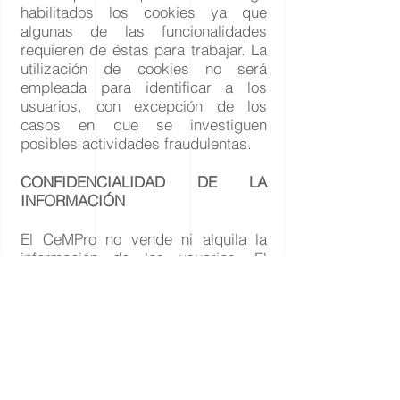
habilitados los cookies ya que
algunas de las funcionalidades
requieren de éstas para trabajar. La
utilización de cookies no será
empleada para identificar a los
usuarios, con excepción de los
casos en que se investiguen
posibles actividades fraudulentas.
CONFIDENCIALIDAD DE LA
INFORMACIÓN
El CeMPro no vende ni alquila la
información de los usuarios. El
CeMPro puede difundir la
información del titular a terceros
solo en casos especiales, tales
como la solicitud expresa de alguna
autoridad, la información
proporcionada pueda servir para
identificar, localizar o realizar