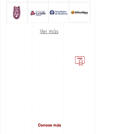
Ver más
Licencias CeMPro
Es un
permiso legal
, que bajo ciertas
condiciones
CeMPro
otorga
en
representación de sus asociados
a los
usuarios para que puedan
reproducir
las obras literarias de su repertorio
, a
cambio de una
remuneración
económica
.
Conoce más