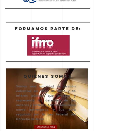
Formamos parte de:
Quiénes somos
Somos una sociedad de gestión
colectiva sin fines de lucro y de
interés público, que protege y
representa los derechos de los
autores y editores, tanto mexicanos
como extranjeros, y que está
regulada por la Ley Federal del
Derecho de Autor.
Descubre más